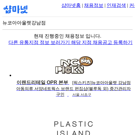
샵마넷홈
|
채용정보
|
인재검색
|
커
뉴코아아울렛강남점
100m
현재 진행중인 채용정보 입니다.
다른 유통지점 정보 보러가기
해당 지점 채용공고 등록하기
이랜드리테일 OPR 본부
[픽스키즈]뉴코아아울렛 강남점
아동의류 서양네트웍스 브랜드 편집샵(블루독 외) 중간관리자
구인
서울 서초구