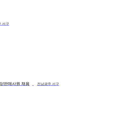
 서구
부점장/판매사원 채용
전남광주 서구