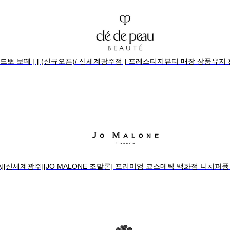
레드뽀 보떼 ] [ (신규오픈)/ 신세계광주점 ] 프레스티지뷰티 매장 상품유
CA][신세계광주][JO MALONE 조말론] 프리미엄 코스메틱 백화점 니치퍼퓸