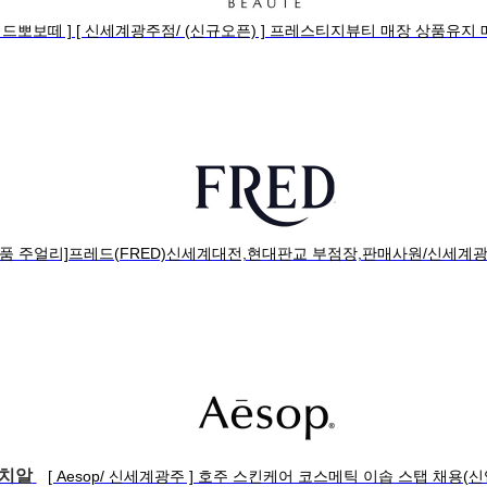
레드뽀보떼 ] [ 신세계광주점/ (신규오픈) ] 프레스티지뷰티 매장 상품유
명품 주얼리]프레드(FRED)신세계대전,현대판교 부점장,판매사원/신세계광
이치알
[ Aesop/ 신세계광주 ] 호주 스킨케어 코스메틱 이솝 스탭 채용(신