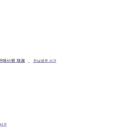
,판매사원 채용
전남광주 서구
 서구