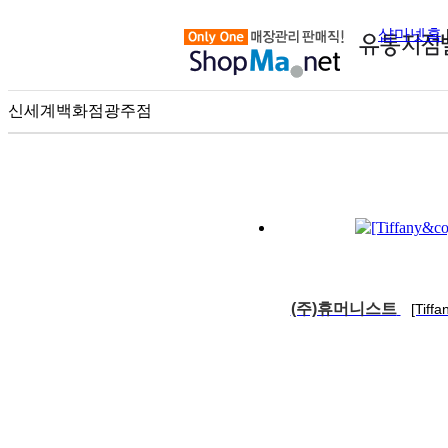
샵마넷홈
신세계백화점광주점
100m
(주)휴머니스트
[Ti