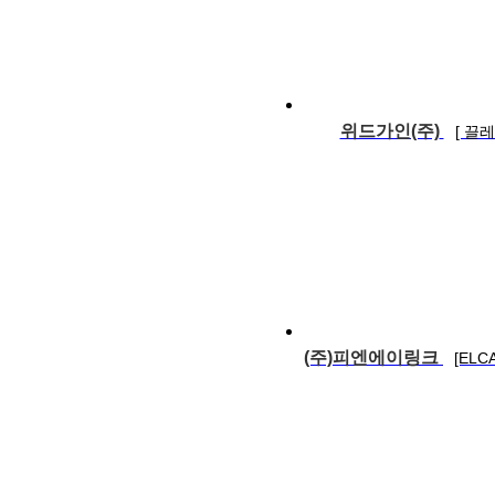
위드가인(주)
[ 끌
(주)피엔에이링크
[EL