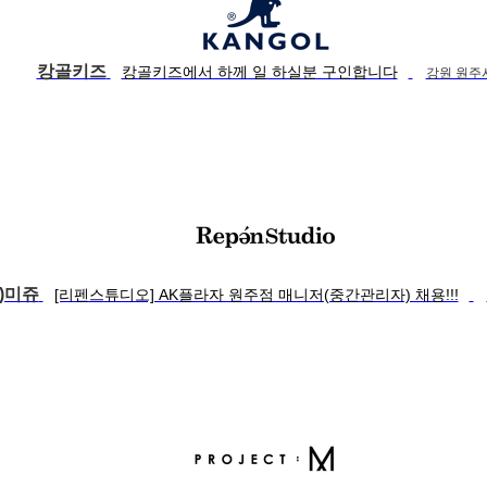
캉골키즈
캉골키즈에서 하께 일 하실분 구인합니다
강원 원주
주)미쥬
[리펜스튜디오] AK플라자 원주점 매니저(중간관리자) 채용!!!