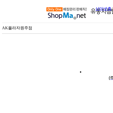
샵마넷홈
AK플라자원주점
100m
(