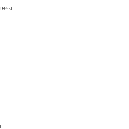
 원주시
시