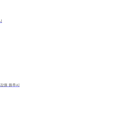
시
강원 원주시