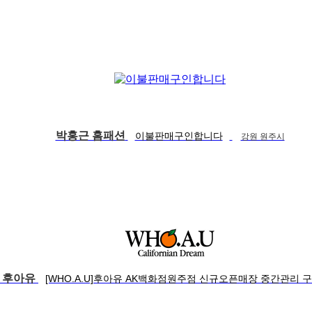
박홍근 홈패션
이불판매구인합니다
강원 원주시
 후아유
[WHO.A.U]후아유 AK백화점원주점 신규오픈매장 중간관리 