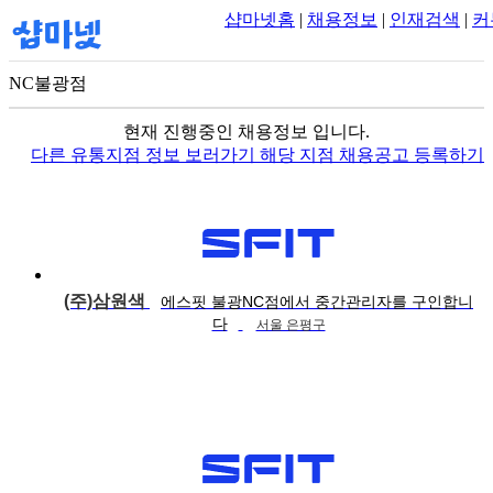
샵마넷홈
|
채용정보
|
인재검색
|
커
NC불광점
100m
현재 진행중인 채용정보 입니다.
다른 유통지점 정보 보러가기
해당 지점 채용공고 등록하기
(주)삼원색
에스핏 불광NC점에서 중간관리자를 구인합니
다
서울 은평구