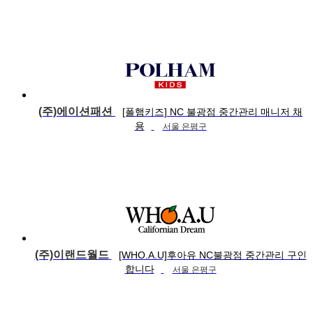
(주)에이션패션
[폴햄키즈] NC 불광점 중간관리 매니저 채
용
서울 은평구
(주)이랜드월드
[WHO.A.U]후아유 NC불광점 중간관리 구인
합니다
서울 은평구