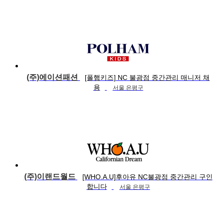
(주)에이션패션
[폴햄키즈] NC 불광점 중간관리 매니저 채
용
서울 은평구
(주)이랜드월드
[WHO.A.U]후아유 NC불광점 중간관리 구인
합니다
서울 은평구