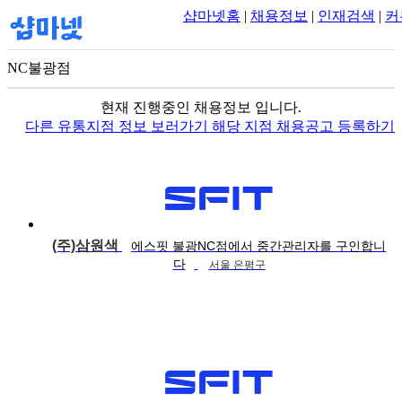
샵마넷홈
|
채용정보
|
인재검색
|
커
NC불광점
100m
현재 진행중인 채용정보 입니다.
다른 유통지점 정보 보러가기
해당 지점 채용공고 등록하기
(주)삼원색
에스핏 불광NC점에서 중간관리자를 구인합니
다
서울 은평구