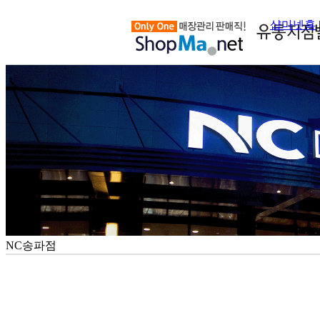
샵마넷홈
NC송파점
100m