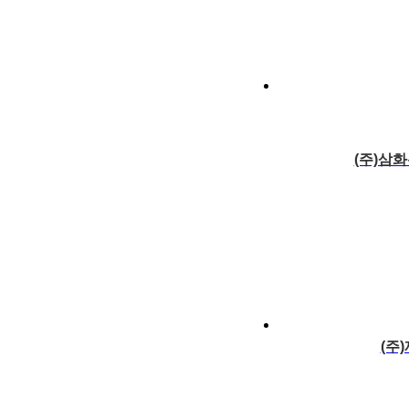
(주)삼
(주