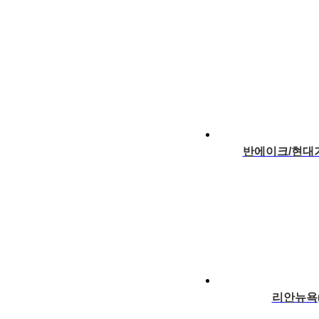
반에이크/현대
리안뉴욕