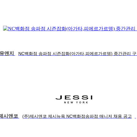
화유앤지
NC백화점 송파점 시즌잡화(아가타,피에르가르뎅) 중간관리 구
)제시앤코
(주)제시앤코 제시뉴욕 NC백화점송파점 매니저 채용 공고