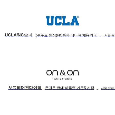
UCLA/NC송파
(수수료 인상)NC송파 매니져 채용의 건
서울 
보끄레머천다이징
온앤온 현대 아울렛 가든5 지점
서울 송파